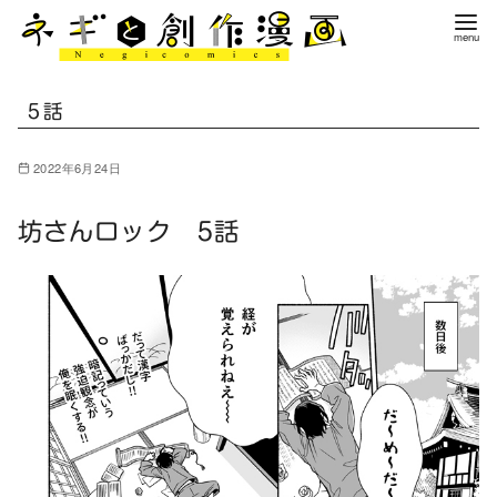
コ
ン
テ
ン
5話
ツ
へ
2022年6月24日
移
動
坊さんロック 5話