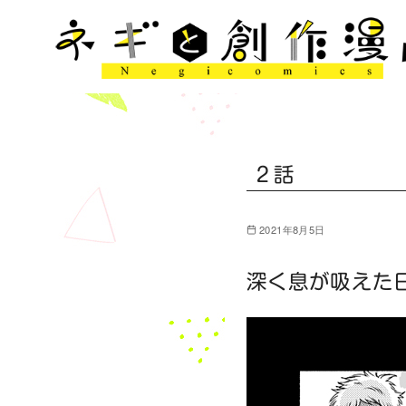
コ
ン
テ
ン
ツ
へ
移
2話
動
2021年8月5日
深く息が吸えた