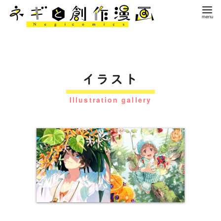
コ
ン
テ
ン
ツ
へ
イラスト
移
動