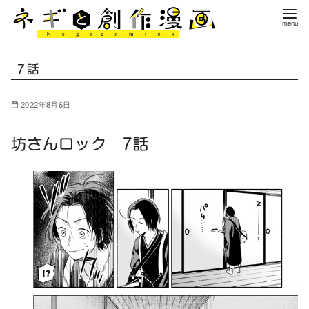
コ
ン
テ
ン
7話
ツ
へ
2022年8月6日
移
動
坊さんロック 7話