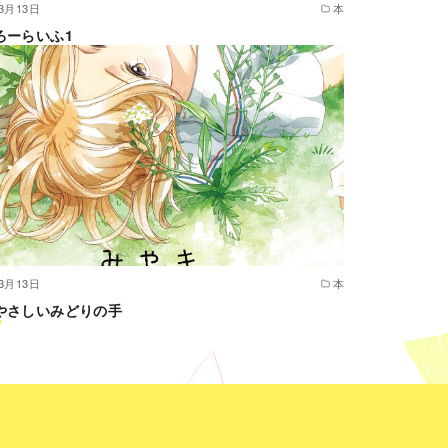
年3月13日
本
ろーらいふ1
年3月13日
本
やさしいみどりの手