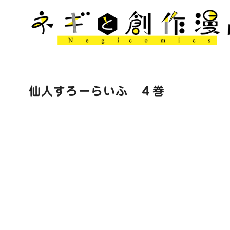
コ
ン
テ
ン
ツ
へ
移
仙人すろーらいふ ４巻
動