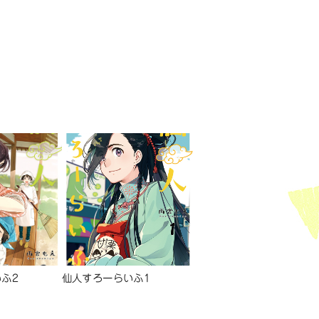
ふ2
仙人すろーらいふ1