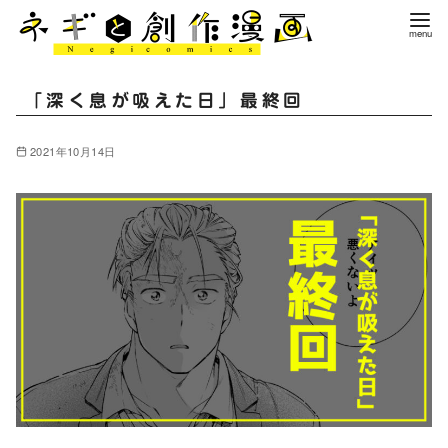
コ
ン
テ
ン
「深く息が吸えた日」最終回
ツ
へ
2021年10月14日
移
動